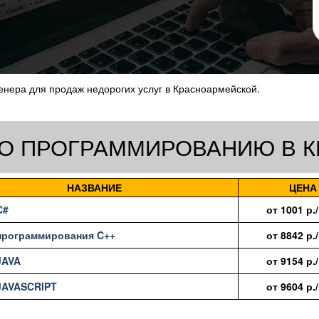
енера для продаж недорогих услуг в Красноармейской.
ПО ПРОГРАММИРОВАНИЮ В 
НАЗВАНИЕ
ЦЕНА
C#
от
1001
р.
рограммирования C++
от
8842
р.
JAVA
от
9154
р.
JAVASCRIPT
от
9604
р.