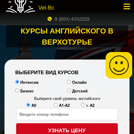
Vet-Bc
×
ЗАКАЗАТЬ БЕСПЛАТНЫЙ ЗВОНОК
8 (800) 4332225
КУРСЫ АНГЛИЙСКОГО В
ВЕРХОТУРЬЕ
ВЫБЕРИТЕ ВИД КУРСОВ
Интенсив
Онлайн
Бизнес
Детский
Выберите свой уровень английского
A0
A1-A2
> A2
УЗНАТЬ ЦЕНУ