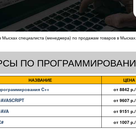
в Мысках специалиста (менеджера) по продажам товаров в Мысках
РСЫ ПО ПРОГРАММИРОВАН
НАЗВАНИЕ
ЦЕНА
рограммирования C++
от
8842
р.
JAVASCRIPT
от
9607
р.
JAVA
от
9151
р.
C#
от
1007
р.