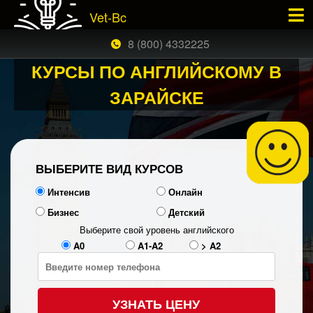
Vet-Bc
×
ЗАКАЗАТЬ БЕСПЛАТНЫЙ ЗВОНОК
8 (800) 4332225
КУРСЫ ПО АНГЛИЙСКОМУ В
ЗАРАЙСКЕ
ВЫБЕРИТЕ ВИД КУРСОВ
Интенсив
Онлайн
Бизнес
Детский
Выберите свой уровень английского
A0
A1-A2
> A2
УЗНАТЬ ЦЕНУ