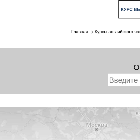
КУРС В
Главная
->
Курсы английского яз
О