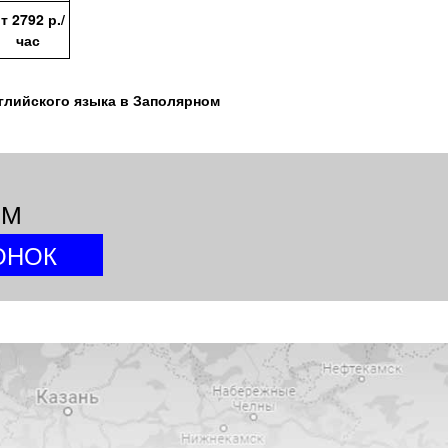
от
2792
р./
час
глийского языка в Заполярном
ИМ