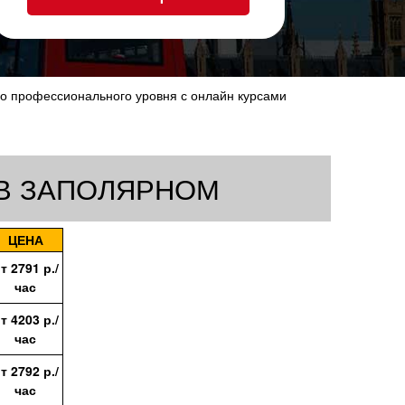
 до профессионального уровня с онлайн курсами
 В ЗАПОЛЯРНОМ
ЦЕНА
от
2791
р./
час
от
4203
р./
час
от
2792
р./
час