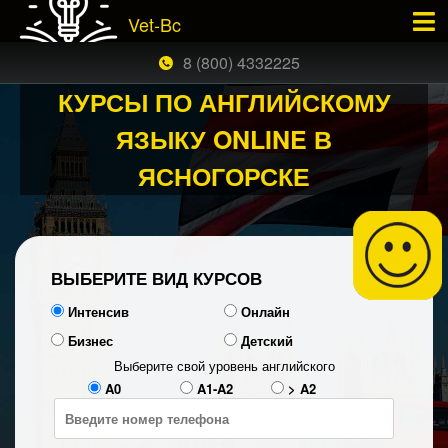
Vet-Bc
×
ЗАКАЗАТЬ БЕСПЛАТНЫЙ ЗВОНОК
8 (800) 4332225
КУРСЫ ПО АНГЛИЙСКОМУ
ЯЗЫКУ ONLINE В
ЯСНОГОРСКЕ
ВЫБЕРИТЕ ВИД КУРСОВ
Интенсив
Онлайн
Бизнес
Детский
Выберите свой уровень английского
A0
A1-A2
> A2