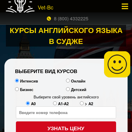
Vet-Bc
×
ЗАКАЗАТЬ БЕСПЛАТНЫЙ ЗВОНОК
8 (800) 4332225
КУРСЫ АНГЛИЙСКОГО ЯЗЫКА
В СУДЖЕ
ВЫБЕРИТЕ ВИД КУРСОВ
Интенсив
Онлайн
Бизнес
Детский
Выберите свой уровень английского
A0
A1-A2
> A2
УЗНАТЬ ЦЕНУ