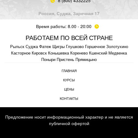
8 (800) 4332225
Россия, Суджа, Заречная 17
Время работы: 8.00 - 20:00
РАБОТАЕМ ПО ВСЕЙ СТРАНЕ
Рыльск
Суджа
Фатеж
Щигры
Глушково
Горшечное
Золотухино
Касторное
Кировск
Конышевка
Коренево
Кшенский
Медвенка
Поныри
Пристень
Прямицыно
ГЛАВНАЯ
КУРСЫ
ЦЕНЫ
КОНТАКТЫ
Предложение носит информационный характер и не является
публичной офертой