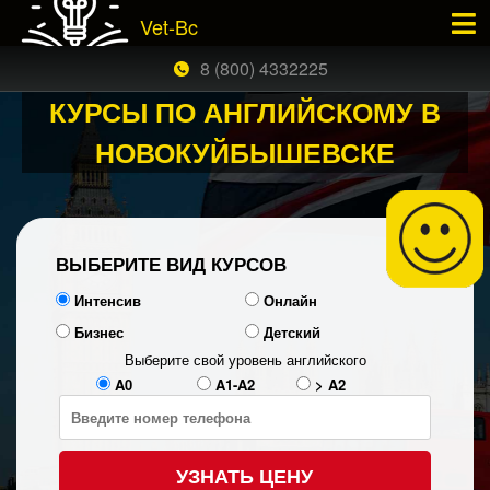
Vet-Bc
×
ЗАКАЗАТЬ БЕСПЛАТНЫЙ ЗВОНОК
8 (800) 4332225
КУРСЫ ПО АНГЛИЙСКОМУ В
НОВОКУЙБЫШЕВСКЕ
ВЫБЕРИТЕ ВИД КУРСОВ
Интенсив
Онлайн
Бизнес
Детский
Выберите свой уровень английского
A0
A1-A2
> A2
УЗНАТЬ ЦЕНУ