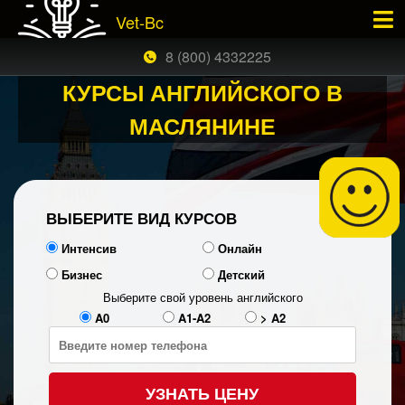
Vet-Bc
×
ЗАКАЗАТЬ БЕСПЛАТНЫЙ ЗВОНОК
8 (800) 4332225
КУРСЫ АНГЛИЙСКОГО В
МАСЛЯНИНЕ
ВЫБЕРИТЕ ВИД КУРСОВ
Интенсив
Онлайн
Бизнес
Детский
Выберите свой уровень английского
A0
A1-A2
> A2
УЗНАТЬ ЦЕНУ