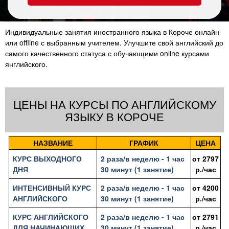
Индивидуальные занятия иностранного языка в Короче онлайн
или offline с выбранным учителем. Улучшите свой английский до
самого качественного статуса с обучающими online курсами
янглийского.
ЦЕНЫ НА КУРСЫ ПО АНГЛИЙСКОМУ
ЯЗЫКУ В КОРОЧЕ
НАЗВАНИЕ
ГРАФИК
ЦЕНА
КУРС ВЫХОДНОГО
2 раза/в неделю - 1 час
от
2797
ДНЯ
30 минут (1 занятие)
р./час
ИНТЕНСИВНЫЙ КУРС
2 раза/в неделю - 1 час
от
4200
АНГЛИЙСКОГО
30 минут (1 занятие)
р./час
КУРС АНГЛИЙСКОГО
2 раза/в неделю - 1 час
от
2791
ДЛЯ НАЧИНАЮЩИХ
30 минут (1 занятие)
р./час