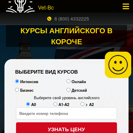
Vet-Bc
×
ЗАКАЗАТЬ БЕСПЛАТНЫЙ ЗВОНОК
8 (800) 4332225
КУРСЫ АНГЛИЙСКОГО В
КОРОЧЕ
ВЫБЕРИТЕ ВИД КУРСОВ
Интенсив
Онлайн
Бизнес
Детский
Выберите свой уровень английского
A0
A1-A2
> A2
УЗНАТЬ ЦЕНУ