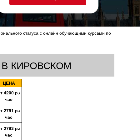
сионального статуса с онлайн обучающими курсами по
 В КИРОВСКОМ
ЦЕНА
от
4200
р./
час
от
2791
р./
час
от
2793
р./
час