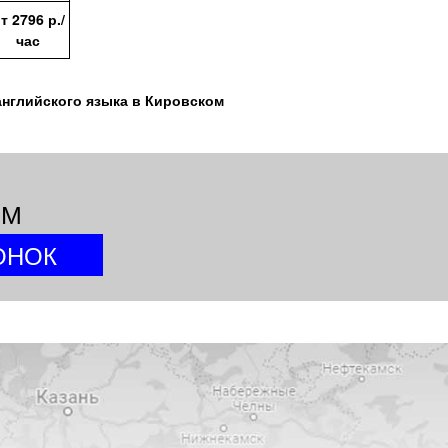
от
2796
р./
час
нглийского языка в Кировском
ИМ