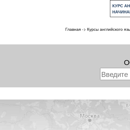
КУРС А
НАЧИН
Главная
->
Курсы английского яз
О