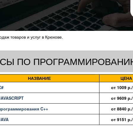
даж товаров и услуг в Крюкове.
РСЫ ПО ПРОГРАММИРОВАНИ
НАЗВАНИЕ
ЦЕНА
C#
от
1009
р.
JAVASCRIPT
от
9609
р.
рограммирования C++
от
8840
р.
JAVA
от
9151
р.